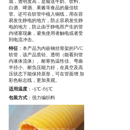
成，透明度高，是输送牛奶、饮料、
白酒、啤酒、果酱等食品的最佳软
管。还可在软管中植入铜线，用在容
易发生静电的地方，防止容易发生静
电的地方，防止由于静电而产生的管
内堵塞现象，避免使用者触电或者受
到电流冲击。
特征
：本产品为内嵌钢丝骨架的PVC
软管，该产品质轻、透明（能看到管
内液体流体）、耐寒热温性佳、弯曲
半径小、耐负压能力好，在真空及高
压状态下能保持原形，可在管面增 加
彩色标志线，更加美观。
适用温度
：-5℃-65℃
包装方式
：强力编织料