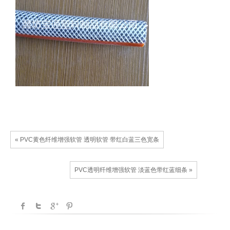
« PVC黄色纤维增强软管 透明软管 带红白蓝三色宽条
PVC透明纤维增强软管 淡蓝色带红蓝细条 »