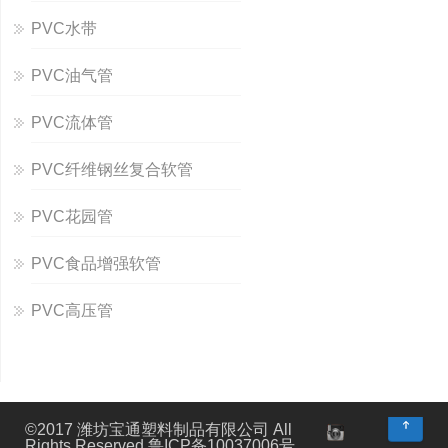
PVC水带
PVC油气管
PVC流体管
PVC纤维钢丝复合软管
PVC花园管
PVC食品增强软管
PVC高压管
↑
©2017 潍坊宝通塑料制品有限公司 All
Rights Reserved 鲁ICP备10037006号